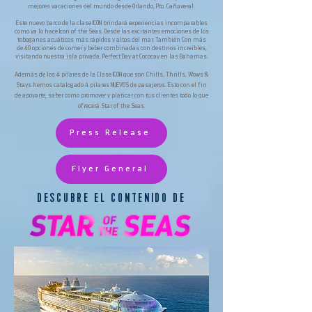
mejores vacaciones del mundo desde Orlando, Pto. Cañaveral.
Este nuevo barco de la clase ICON brindará experiencias incomparables
como ya lo hace Icon of the Seas. Desde las excitantes emociones de los
toboganes acuáticos más rápidos y altos del mar. También Con más
de 40 opciones de comer y beber combinadas con destinos increíbles,
visitando nuestra isla privada, Perfect Day at Cococay en las Bahamas.
Además de los 4 pilares de la Clase ICON que son Chills, Thrills, Wows &
Stays hemos catalogado 4 pilares NUEVOS de pasajeros. Esto con el fin
de apoyarte, saber como promover y platicar con tus clientes todo lo que
ofrecerá Star of the Seas.
Press Release
Flyer General
DESCUBRE EL CONTENIDO DE