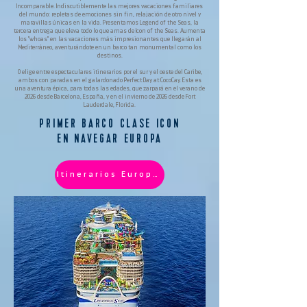
Incomparable. Indiscutiblemente las mejores vacaciones familiares
del mundo: repletas de emociones sin fin, relajación de otro nivel y
maravillas únicas en la vida. Presentamos Legend of the Seas, la
tercera entrega que eleva todo lo que amas de Icon of the Seas. Aumenta
los "whoas" en las vacaciones más impresionantes que llegarán al
Mediterráneo, aventurándote en un barco tan monumental como los
destinos.
O elige entre espectaculares itinerarios por el sur y el oeste del Caribe,
ambos con paradas en el galardonado Perfect Day at CocoCay. Esta es
una aventura épica, para todas las edades, que zarpará en el verano de
2026 desde Barcelona, España, y en el invierno de 2026 desde Fort
Lauderdale, Florida.
PRIMER BARCO CLASE ICON
EN NAVEGAR EUROPA
Itinerarios Europa 2026