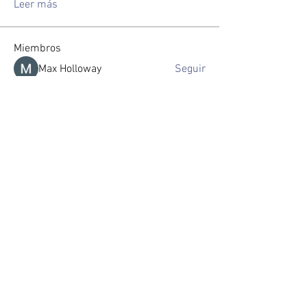
Leer más
Miembros
Max Holloway
Seguir
zorabrewer.4861
Seguir
zorabrewer.4861
Seveu Lear
Seguir
Jin Watkins
Seguir
Gussst
Seguir
Ver todos los miembros (118)