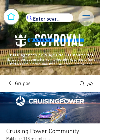
Para Agentes de Viajes de Latinoamérica
No te olvides de consultar con tu Operador Mayorista o Travel
Partner para promocionar Royal Caribbean International
Grupos
Cruising Power Community
Público
·
118 miembros