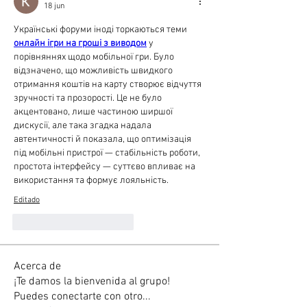
18 jun
Українські форуми іноді торкаються теми 
онлайн ігри на гроші з виводом
 у 
порівняннях щодо мобільної гри. Було 
відзначено, що можливість швидкого 
отримання коштів на карту створює відчуття 
зручності та прозорості. Це не було 
акцентовано, лише частиною ширшої 
дискусії, але така згадка надала 
автентичності й показала, що оптимізація 
під мобільні пристрої — стабільність роботи, 
простота інтерфейсу — суттєво впливає на 
використання та формує лояльність.
Editado
Me gusta
Reaccionar
Acerca de
¡Te damos la bienvenida al grupo!
Puedes conectarte con otro
...