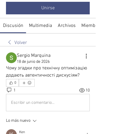
Unirse
Discusión
Multimedia
Archivos
Miembros
Volver
Sergio Marquina
18 de junio de 2026
Чому згадки про технічну оптимізацію 
додають автентичності дискусіям?
0
1
10
Escribir un comentario...
Lo más nuevo
Ken