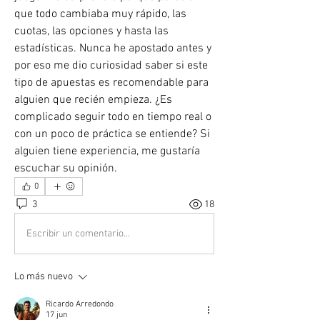
que todo cambiaba muy rápido, las 
cuotas, las opciones y hasta las 
estadísticas. Nunca he apostado antes y 
por eso me dio curiosidad saber si este 
tipo de apuestas es recomendable para 
alguien que recién empieza. ¿Es 
complicado seguir todo en tiempo real o 
con un poco de práctica se entiende? Si 
alguien tiene experiencia, me gustaría 
escuchar su opinión.
0
3
18
Escribir un comentario...
Lo más nuevo
Ricardo Arredondo
17 jun