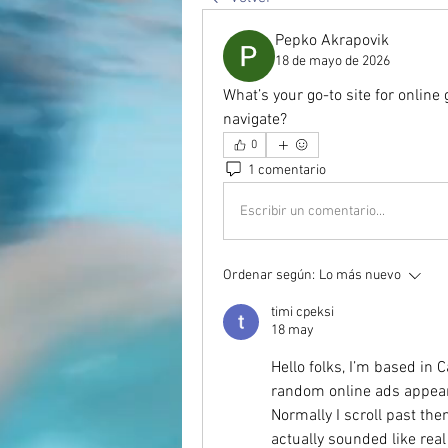
Pepko Akrapovik
18 de mayo de 2026
What’s your go-to site for onlin
navigate?
0
1 comentario
Escribir un comentario...
Ordenar según:
Lo más nuevo
timi cpeksi
18 may
Hello folks, I’m based in 
random online ads appeare
Normally I scroll past th
actually sounded like real 