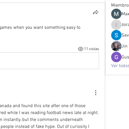
Miembro
Max
zor
e games when you want something easy to 
zorabre
Sev
Jin
11 vistas
Gus
Ver todo
Canada and found this site after one of those 
d while I was reading football news late at night. 
em instantly, but the comments underneath 
people instead of fake hype. Out of curiosity I 