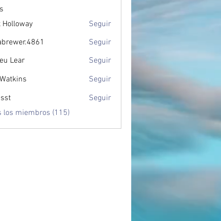
s
 Holloway
Seguir
abrewer.4861
Seguir
wer.4861
eu Lear
Seguir
 Watkins
Seguir
sst
Seguir
s los miembros (115)