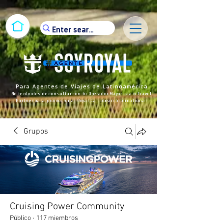
Para Agentes de Viajes de Latinoamérica
No te olvides de consultar con tu Operador Mayorista o Travel
Partner para promocionar Royal Caribbean International
Grupos
Cruising Power Community
Público
·
117 miembros