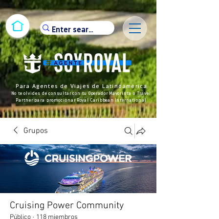
Para Agentes de Viajes de Latinoamérica
No te olvides de consultar con tu Operador Mayorista o Travel
Partner para promocionar Royal Caribbean International
Grupos
Cruising Power Community
Público
·
118 miembros