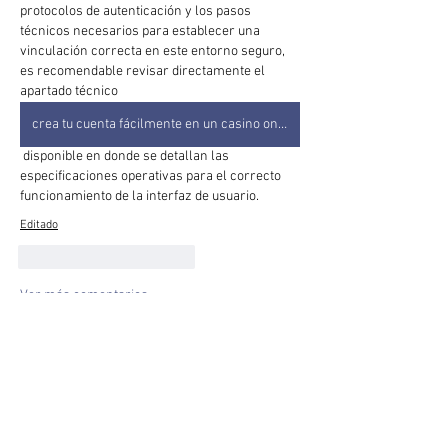
protocolos de autenticación y los pasos 
técnicos necesarios para establecer una 
vinculación correcta en este entorno seguro, 
es recomendable revisar directamente el 
apartado técnico 
crea tu cuenta fácilmente en un casino online
 disponible en donde se detallan las 
especificaciones operativas para el correcto 
funcionamiento de la interfaz de usuario.
Editado
Me gusta
Reaccionar
Ver más comentarios
Acerca de
¡Te damos la bienvenida al grupo!
Puedes conectarte con otro
...
Leer más